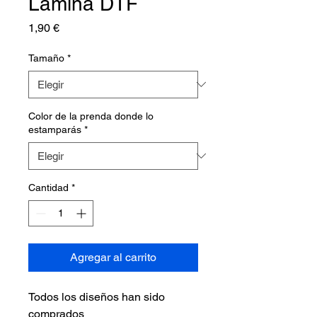
Lámina DTF
Precio
1,90 €
Tamaño
*
Color de la prenda donde lo
estamparás
*
Cantidad
*
Agregar al carrito
Todos los diseños han sido
comprados