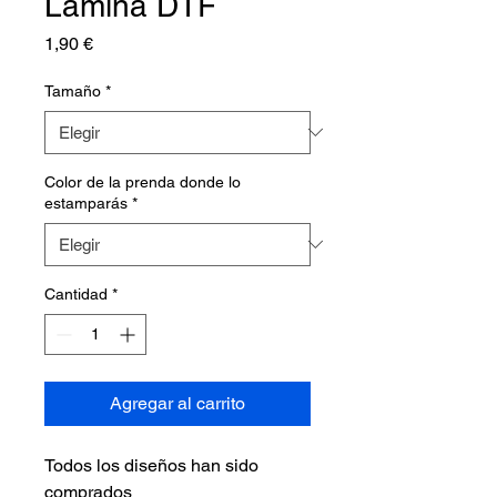
Lámina DTF
Precio
1,90 €
Tamaño
*
Color de la prenda donde lo
estamparás
*
Cantidad
*
Agregar al carrito
Todos los diseños han sido
comprados