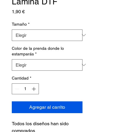
Lámina DTF
Precio
1,90 €
Tamaño
*
Color de la prenda donde lo
estamparás
*
Cantidad
*
Agregar al carrito
Todos los diseños han sido
comprados