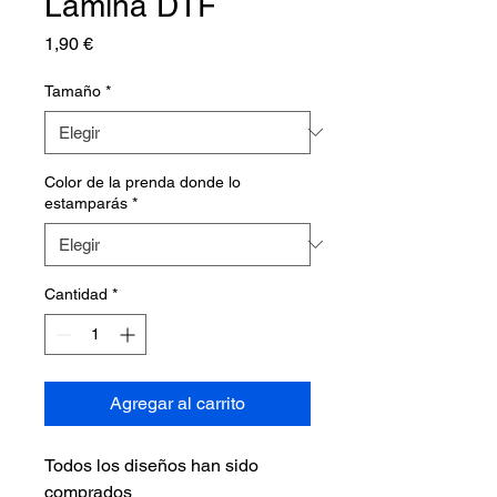
Lámina DTF
Precio
1,90 €
Tamaño
*
Color de la prenda donde lo
estamparás
*
Cantidad
*
Agregar al carrito
Todos los diseños han sido
comprados