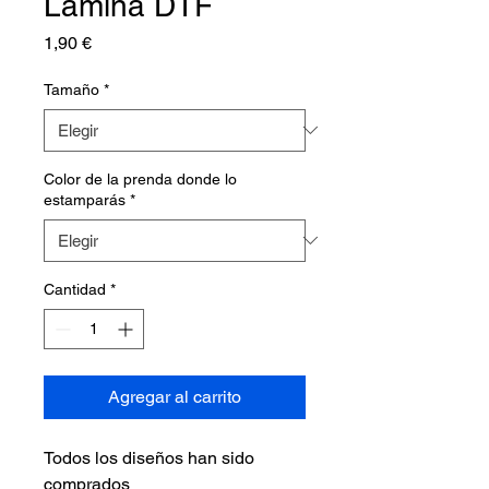
Lámina DTF
Precio
1,90 €
Tamaño
*
Color de la prenda donde lo
estamparás
*
Cantidad
*
Agregar al carrito
Todos los diseños han sido
comprados