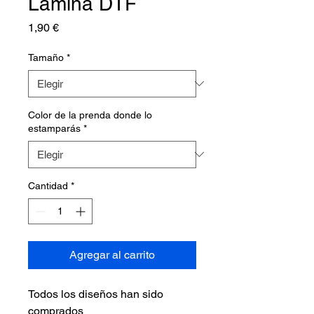
Lámina DTF
Precio
1,90 €
Tamaño
*
Color de la prenda donde lo
estamparás
*
Cantidad
*
Agregar al carrito
Todos los diseños han sido
comprados