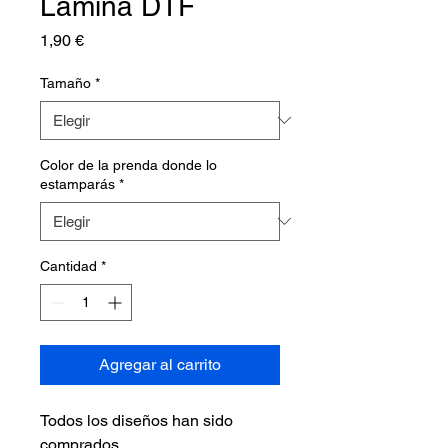
Lámina DTF
Precio
1,90 €
Tamaño
*
Color de la prenda donde lo
estamparás
*
Cantidad
*
Agregar al carrito
Todos los diseños han sido
comprados