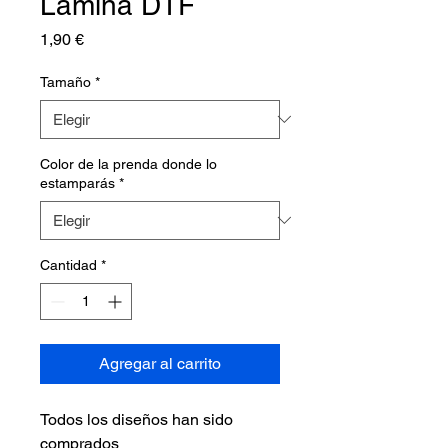
Lámina DTF
Precio
1,90 €
Tamaño
*
Color de la prenda donde lo
estamparás
*
Cantidad
*
Agregar al carrito
Todos los diseños han sido
comprados