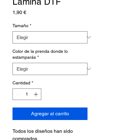
Lámina DTF
Precio
1,90 €
Tamaño
*
Color de la prenda donde lo
estamparás
*
Cantidad
*
Agregar al carrito
Todos los diseños han sido
comprados