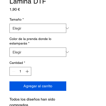
Lámina DTF
Precio
1,90 €
Tamaño
*
Color de la prenda donde lo
estamparás
*
Cantidad
*
Agregar al carrito
Todos los diseños han sido
comprados