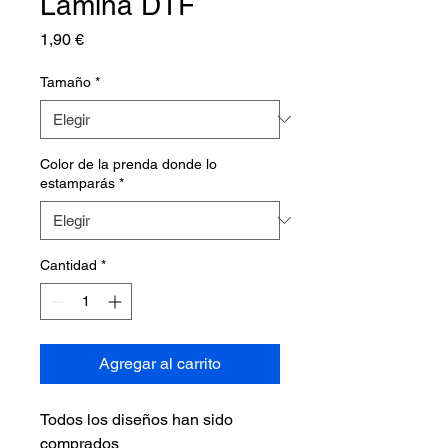
Lámina DTF
Precio
1,90 €
Tamaño
*
Color de la prenda donde lo
estamparás
*
Cantidad
*
Agregar al carrito
Todos los diseños han sido
comprados