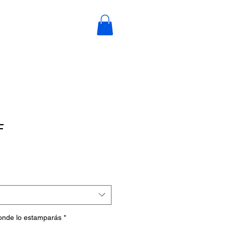
F
donde lo estamparás
*