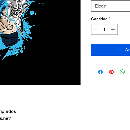
Elegir
Cantidad
*
Ag
omprados
s.net/