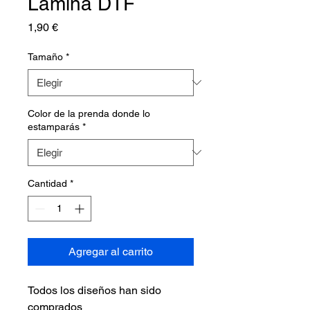
Lámina DTF
Precio
1,90 €
Tamaño
*
Color de la prenda donde lo
estamparás
*
Cantidad
*
Agregar al carrito
Todos los diseños han sido
comprados