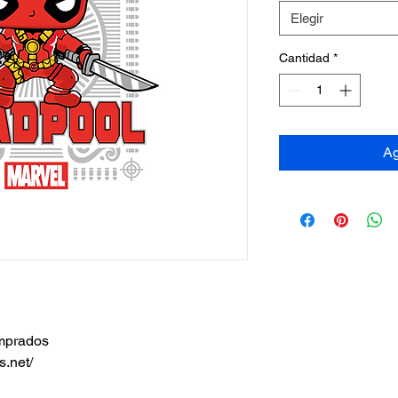
Elegir
Cantidad
*
Ag
omprados
s.net/