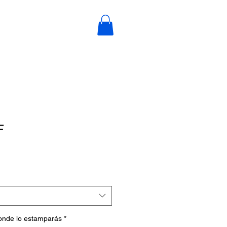
F
donde lo estamparás
*