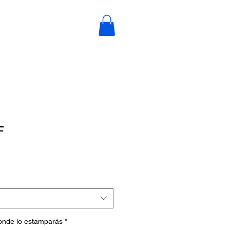
F
donde lo estamparás
*