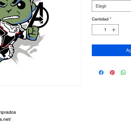
Elegir
Cantidad
*
Ag
omprados
s.net/