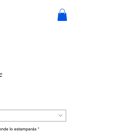
F
donde lo estamparás
*