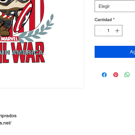
Elegir
Cantidad
*
Ag
omprados
s.net/