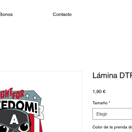
Bonos
Contacto
Lámina DT
Precio
1,90 €
Tamaño
*
Elegir
Color de la prenda 