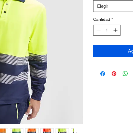
Elegir
Cantidad
*
Ag